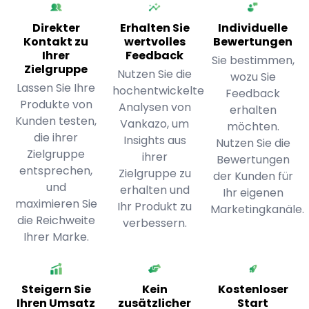
Direkter
Erhalten Sie
Individuelle
Kontakt zu
wertvolles
Bewertungen
Ihrer
Feedback
Sie bestimmen,
Zielgruppe
Nutzen Sie die
wozu Sie
Lassen Sie Ihre
hochentwickelte
Feedback
Produkte von
Analysen von
erhalten
Kunden testen,
Vankazo, um
möchten.
die ihrer
Insights aus
Nutzen Sie die
Zielgruppe
ihrer
Bewertungen
entsprechen,
Zielgruppe zu
der Kunden für
und
erhalten und
Ihr eigenen
maximieren Sie
Ihr Produkt zu
Marketingkanäle.
die Reichweite
verbessern.
Ihrer Marke.
Steigern Sie
Kein
Kostenloser
Ihren Umsatz
zusätzlicher
Start