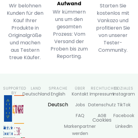
Aufwand
Wir belohnen
Starten Sie
Wir kümmern
Kunden für den
kostenlos mit
uns um den
Kauf Ihrer
Vankazo und
gesamten
Produkte in
profitieren Sie
Prozess: Vom
Originalgröße
von unserer
Versand der
und machen
Tester-
Proben bis zum
aus Testern
Community.
Reporting.
treue Käufer.
SUPPORTED
LAND
SPRACHE
ÜBER
RECHTLICHES
SOZIALES
BY
English
Deutschland
Kontakt
Impressum
Instagram
Deutsch
Jobs
Datenschutz
TikTok
FAQ
AGB
Facebook
Cookies
Markenpartner
LinkedIn
werden